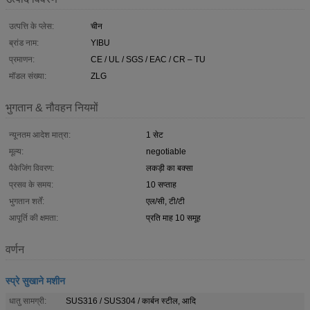
उत्पत्ति के प्लेस:
चीन
ब्रांड नाम:
YIBU
प्रमाणन:
CE / UL / SGS / EAC / CR – TU
मॉडल संख्या:
ZLG
भुगतान & नौवहन नियमों
न्यूनतम आदेश मात्रा:
1 सेट
मूल्य:
negotiable
पैकेजिंग विवरण:
लकड़ी का बक्सा
प्रसव के समय:
10 सप्ताह
भुगतान शर्तें:
एल/सी, टी/टी
आपूर्ति की क्षमता:
प्रति माह 10 समूह
वर्णन
स्प्रे सुखाने मशीन
धातु सामग्री:
SUS316 / SUS304 / कार्बन स्टील, आदि