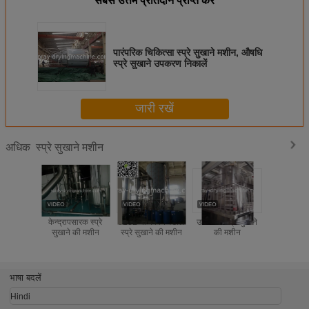
सबसे उत्तम प्रतिदान प्राप्त करें
पारंपरिक चिकित्सा स्प्रे सुखाने मशीन, औषधि
स्प्रे सुखाने उपकरण निकालें
जारी रखें
स्प्रे सुखाने मशीन
अधिक
केन्द्रापसारक स्प्रे
316L या कार्बन स्टील
उच्च गति स्प्रे सुखाने
दूध पाउडर
सुखाने की मशीन
स्प्रे सुखाने की मशीन
की मशीन
SUS304 उच
केन्द्रापसार
ड्रायर, बेबी
लिए
भाषा बदलें
Hindi