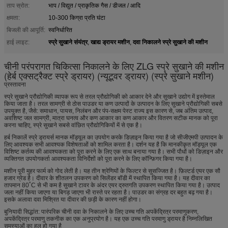
ताप स्रोत:
भाप / विद्युत / प्राकृतिक गैस / डीजल / आदि
क्षमता:
10-300 किग्रा प्रति घंटा
बिजली की आपूर्ति:
स्वनिर्धारित
स्प्रे सुखाने संयंत्र
खाद्य ड्रायर मशीन
दवा निकालने स्प्रे सुखाने की मशीन
हाई लाइट:
,
,
चीनी परंपरागत चिकित्सा निकालने के लिए ZLG स्प्रे सुखाने की मशीन
(हेर्ब एक्सट्रैक्ट स्प्रे ड्रायर) (न्यूटूवर ड्रायर) (स्प्रे सुखाने मशीन)
प्रस्तावना
स्प्रे सुखाने प्रौद्योगिकी व्यापक रूप से तरल प्रौद्योगिकी को आकार देने और सुखाने उद्योग में इस्तेमाल
किया जाता है। तरल सामग्री से ठोस पाउडर या कण उत्पादों के उत्पादन के लिए सुखाने प्रौद्योगिकी सबसे
उपयुक्त है, जैसे: समाधान, पायस, निलंबन और पंप-सक्षम पेस्ट राज्य इस कारण से, जब अंतिम उत्पाद,
अवशिष्ट जल सामग्री, मात्रा घनत्व और कण आकार का कण आकार और वितरण सटीक मानक को पूरा
करना चाहिए, स्प्रे सुखाने सबसे वांछित प्रौद्योगिकियों में से एक है।
हर्ब निकालें स्प्रे ड्रायर्स मानक मॉड्यूल का उपयोग करके डिज़ाइन किया गया है जो सीजीएमपी उत्पादन के
लिए आवश्यक सभी आवश्यक विशेषताओं को शामिल करता है। दर्शन यह है कि मानकीकृत मॉड्यूल एक
विशिष्ट कर्तव्य की आवश्यकता को पूरा करने के लिए एक साथ बनाया गया है। सभी पौधों को डिज़ाइन और
व्यक्तिगत उपयोगकर्ता आवश्यकता विनिर्देशों को पूरा करने के लिए कॉन्फ़िगर किया गया है।
मशीन पूरी मुहर फार्म को गोद लेती है। यह तीन श्रेणियों के फिल्टर से सुसज्जित है। फ़िल्टर्ड एयर एक सौ
हजार ग्रेड है। दीवार के शीतलन उपकरण को सिलेंडर बॉडी में स्थापित किया गया है। यह दीवार का
तापमान 80˚C से भी कम है सुखाने टावर के अंदर एयर द्रुतगति उपकरण स्थापित किया गया है। उत्पाद
जला नहीं किया जाएगा या बिगड़ जाएगा भी रास्ते पर रहता है। पाउडर का संग्रह दर बहुत बढ़ गया है।
इसके अलावा दवा मिश्रित या दीवार की छड़ी के कारण नहीं होगा।
बुनियादी सिद्धांत: पारंपरिक चीनी दवा के निकालने के लिए उच्च गति अपकेंद्रित्र परमाणुकरण,
अपकेंद्रित्र परमाणु तकनीक का एक अनुप्रयोग है। यह एक उच्च गति परमाणु ड्रायर है निम्नलिखित
समस्याओं का हल हो गया है