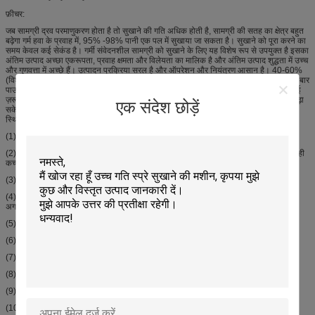
फ़ीचर:
जब सामग्री द्रव परमाणुकरण होता है तो सुखाने की गति अधिक होती है, सामग्री की सतह का क्षेत्र बहुत
बढ़ेगा गर्म हवा के प्रवाह में, 95% -98% पानी एक पल में सुखाया जा सकता है। सुखाने को पूरा करने का
समय केवल कई सेकंड है। गर्मी संवेदनशील सामग्री को सुखाने के लिए यह विशेष रूप से उपयुक्त है इसका
अंतिम उत्पाद अच्छा एकरूपता, प्रवाह क्षमता और विलेयता का मालिक है और अंतिम उत्पाद शुद्धता में उच्च
और गुणवत्ता में अच्छे हैं। उत्पादन प्रक्रिया सरल है और ऑपरेशन और नियंत्रण आसान है। 40-60%
(विशेष सामग्री के लिए, सामग्री 90% तक हो सकती है) की नमी सामग्री के साथ तरल। एक बार एक बार
पाउडर या कण उत्पादों में सूख जा सकता है। सुखाने की प्रक्रिया के बाद, तोड़कर और सॉर्टिंग की कोई
ज़रूरत नहीं है, ताकि उत्पादन में आपरेशन प्रक्रियाओं को कम किया जा सके और उत्पाद शुद्धता को बढ़ा
एक संदेश छोड़ें
सके। उत्पाद कण व्यास, ढीलापन और पानी की सामग्री को एक निश्चित सीमा के भीतर संचालन की
स्थिति को बदलने के माध्यम से समायोजित किया जा सकता है
(1) दत्तक तीन-ग्रेड एयर फिल्टर, प्रवेश हवा एक सौ हजार ग्रेड है।
(2) दत्तक दी गई दीवार शीतलन डिवाइस, आंतरिक दीवार का तापमान 80˚C से अधिक नहीं होगा भले ही
कच्चा माल दीवार पर रहे, यहां तक ​​कि जला नहीं किया जाएगा।
(3) इसकी पूरी मात्रा मानक एलपीजी उच्च गति वाले atomizing ड्रायर 3.5 गुना है।
(4) दत्तक त्वरित वाशिंग डिवाइस, यह किस्मों के लिए उत्पादन की आवश्यकताओं को पूरा कर सकता है
अगर उत्पादों
(5) गीला-उपायुक्त दत्तक, कोई पाउडर धूल नहीं है। यह जीएमपी की आवश्यकता के अनुरूप है।
(6) दत्तक हवा का व्यापक उपकरण, साफ प्रभाव संतुष्ट है।
(7) परमाणु यंत्र के दो सेट से सुसज्जित और आवृत्ति इन्वर्टर नियंत्रण को अपनाया गया।
(8) दत्तक पीएलसी नियंत्रण और प्रदर्शन, और अनुकूलित आवृत्ति नियंत्रण।
(9) अनुरोध पर वॉशिंग डिवाइस से सुसज्जित।
(10) अनुरोध पर शुष्क हवा द्वारा सील परिवहन को अपनाना।